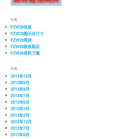
分类
FZW28信息
FZW28图示及尺寸
FZW28简述
FZW28联系购买
FZW28资料下载
归档
2014年12月
2013年9月
2013年8月
2013年7月
2013年6月
2013年3月
2013年2月
2012年12月
2012年7月
2012年6月