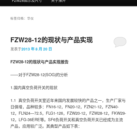
FZW28图示及尺寸
关于豫开
标签归档：
华仪
FZW28-12的现状与产品实现
发表于
2013 年 8 月 20 日
FZW28-12的现状与产品实现报告
——对于FZW28-12(SOG)的分析
1.国内真空负荷开关的现状
1.1 真空负荷开关室近年来国内发展较快的产品之一，生产厂家与
日俱增，品种较多：FN16-12，FN20-12，FZN21-12，FZN40-
12，FLN24—72.5，FLG1-126，FZW20-12，FZW28-12，FKW29-
12，LFG-36ERE等。SF6负荷开关和真空负荷开关已经成为主流
产品，应用较广泛。其典型产品如下表：