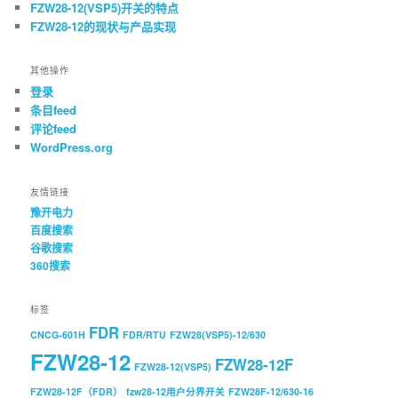
FZW28-12(VSP5)开关的特点
FZW28-12的现状与产品实现
其他操作
登录
条目feed
评论feed
WordPress.org
友情链接
豫开电力
百度搜索
谷歌搜索
360搜索
标签
FDR
CNCG-601H
FDR/RTU
FZW28(VSP5)-12/630
FZW28-12
FZW28-12F
FZW28-12(VSP5)
FZW28-12F（FDR）
fzw28-12用户分界开关
FZW28F-12/630-16