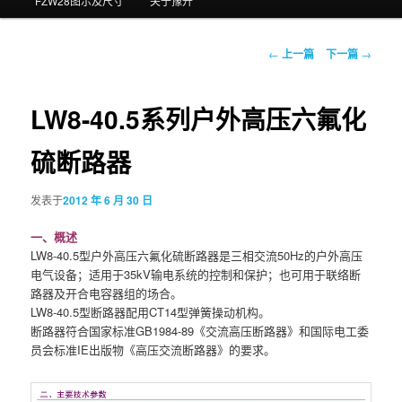
FZW28图示及尺寸
关于豫开
文
←
上一篇
下一篇
→
章
导
航
LW8-40.5系列户外高压六氟化
硫断路器
发表于
2012 年 6 月 30 日
一、概述
LW8-40.5型户外高压六氟化硫断路器是三相交流50Hz的户外高压
电气设备；适用于35kV输电系统的控制和保护；也可用于联络断
路器及开合电容器组的场合。
LW8-40.5型断路器配用CT14型弹簧操动机构。
断路器符合国家标准GB1984-89《交流高压断路器》和国际电工委
员会标准IE出版物《高压交流断路器》的要求。