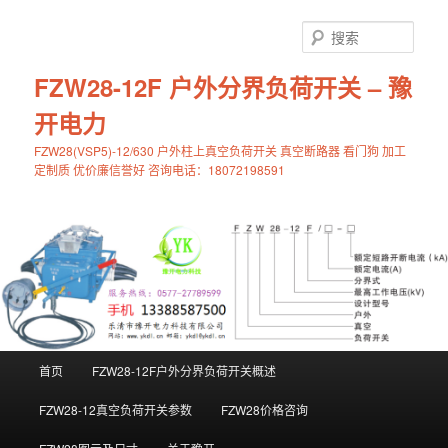
跳
至
搜
主
索
内
FZW28-12F 户外分界负荷开关 – 豫
容
开电力
区
域
FZW28(VSP5)-12/630 户外柱上真空负荷开关 真空断路器 看门狗 加工
定制质 优价廉信誉好 咨询电话：18072198591
主
首页
FZW28-12F户外分界负荷开关概述
页
FZW28-12真空负荷开关参数
FZW28价格咨询