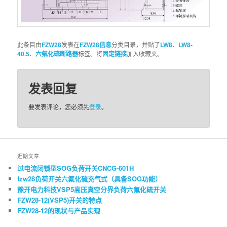
此条目由
FZW28
发表在
FZW28信息
分类目录，并贴了
LW8
、
LW8-
40.5
、
六氟化硫断路器
标签。将
固定链接
加入收藏夹。
发表回复
要发表评论，您必须先
登录
。
近期文章
过电流闭锁型SOG负荷开关CNCG-601H
fzw28负荷开关六氟化硫充气式（具备SOG功能）
豫开电力科技VSP5高压真空分界负荷六氟化硫开关
FZW28-12(VSP5)开关的特点
FZW28-12的现状与产品实现